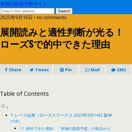
本物の競馬予想サイト
2025年9月16日 • no comments
展開読みと適性判断が光る！
ローズSで的中できた理由
Share
Tweet
Pin
Mail
SMS
Table of Contents
レース結果（ローズステークス 2025年9月14日 阪神
11R）
的中できた理由：「本物の競馬予想」の視点から