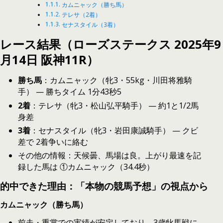
カムニャック（勝ち馬）
テレサ（2着）
セナスタイル（3着）
レース結果（ローズステークス 2025年9
月14日 阪神11R）
勝ち馬
：カムニャック（牝3・55kg・川田将雅騎
手） — 勝ちタイム 1分43秒5
2着
：テレサ（牝3・松山弘平騎手） — 約1と1/2馬
身差
3着
：セナスタイル（牝3・岩田康誠騎手） — クビ
差で 2着争いに絡む
その他の情報：天候曇、馬場は良。上がり最速を記
録した馬は ①カムニャック（34.4秒）
的中できた理由：「本物の競馬予想」の視点から
カムニャック（勝ち馬）
前走・重賞での実績が安定しており、3歳牝馬戦に