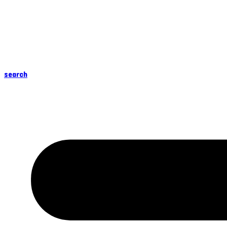
search