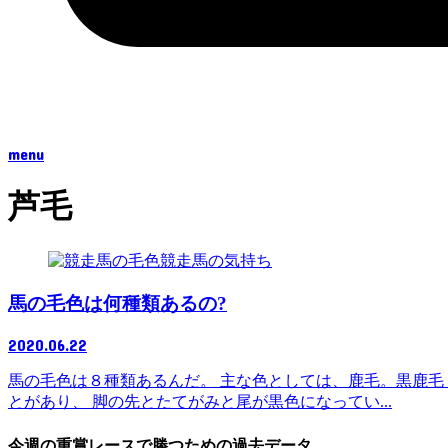
menu
芦毛
競走馬の気持ち
馬の毛色は何種類あるの?
2020.06.22
馬の毛色は８種類あるんだ。 主な色としては、鹿毛。黒鹿毛
とがあり、 脚の先とたてがみと尾が黒色になってい...
今週の重賞レースで勝つための過去データ