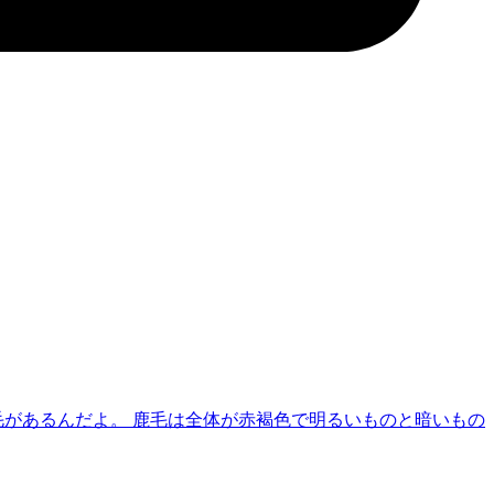
毛があるんだよ。 鹿毛は全体が赤褐色で明るいものと暗いもの