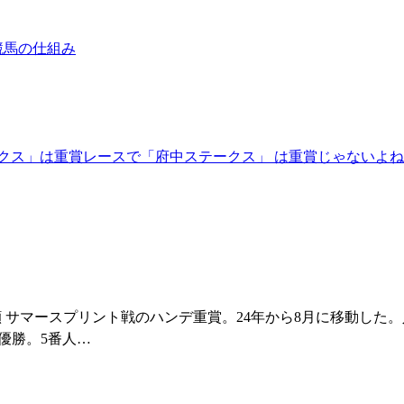
競馬の仕組み
ス」は重賞レースで「府中ステークス」 は重賞じゃないよね。
賞の回顧 サマースプリント戦のハンデ重賞。24年から8月に移動
優勝。5番人…