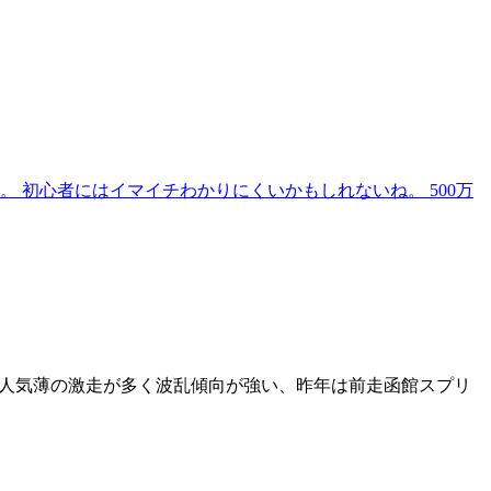
 初心者にはイマイチわかりにくいかもしれないね。 500万
した。人気薄の激走が多く波乱傾向が強い、昨年は前走函館スプリ