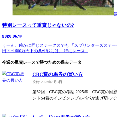
特別レースって重賞じゃないの?
2020.06.19
うーん、確かに同じステークスでも 「スプリンターズステーク
円下~1600万円下の条件戦には、 特にレース...
今週の重賞レースで勝つための過去データ
CBC賞の馬券の買い方
投稿: 2026年8月3日
第62回 CBC賞の考察 2025年 CBC
ントS4着のインピンシブルパパが逃げ切って