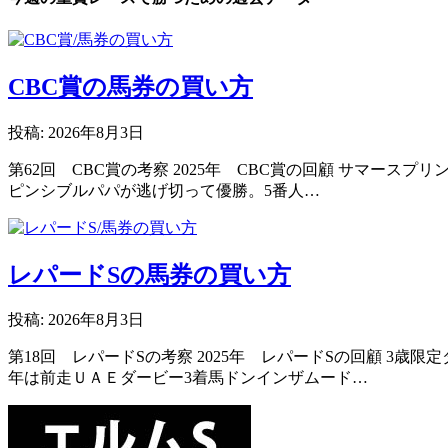
CBC賞の馬券の買い方
投稿: 2026年8月3日
第62回 CBC賞の考察 2025年 CBC賞の回顧 サマー
ピンシブルパパが逃げ切って優勝。5番人…
レパードSの馬券の買い方
投稿: 2026年8月3日
第18回 レパードSの考察 2025年 レパードSの回顧 
年は前走ＵＡＥダービー3着馬ドンインザムード…