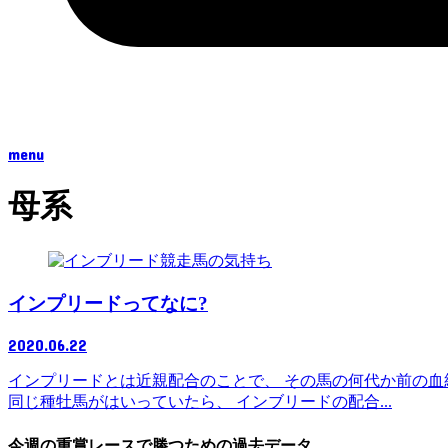
menu
母系
競走馬の気持ち
インプリードってなに?
2020.06.22
インプリードとは近親配合のことで、 その馬の何代か前の血
同じ種牡馬がはいっていたら、 インブリードの配合...
今週の重賞レースで勝つための過去データ