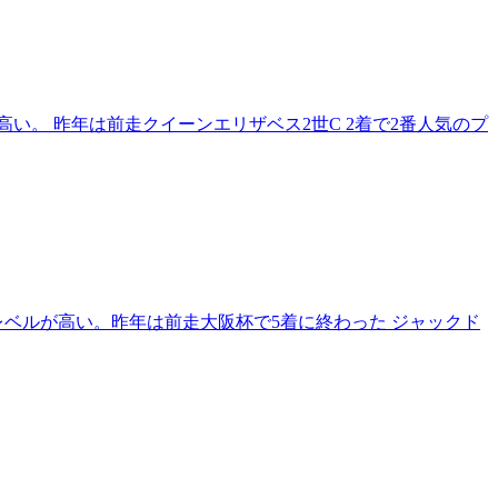
が高い。 昨年は前走クイーンエリザベス2世C 2着で2番人気のプ
揃いレベルが高い。昨年は前走大阪杯で5着に終わった ジャックド