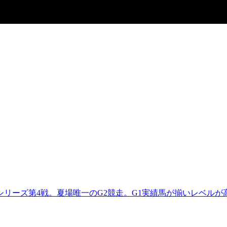
200シリーズ第4戦。夏場唯一のG2競走。G1実績馬が揃いレベル