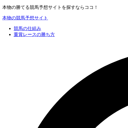
本物の勝てる競馬予想サイトを探すならココ！
本物の競馬予想サイト
競馬の仕組み
重賞レースの勝ち方