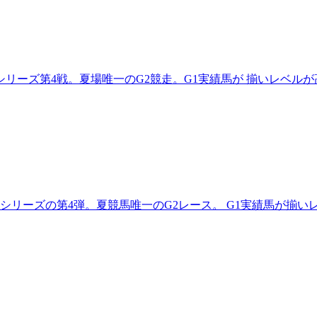
00シリーズ第4戦。夏場唯一のG2競走。G1実績馬が 揃いレベル
000シリーズの第4弾。夏競馬唯一のG2レース。 G1実績馬が