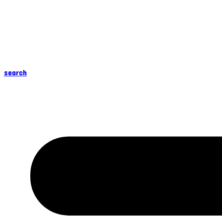
search