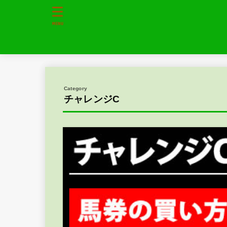
MENU
チャレンジC