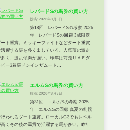
レパードSの馬券の買い方
投稿: 2026年8月3日
第18回 レパードSの考察 2025
年 レパードSの回顧 3歳限定
ダート重賞。ミッキーファイトなどダート重賞
で活躍する馬を多く出している。人気薄の激走
が多く、波乱傾向が強い。昨年は前走ＵＡＥダ
ービー3着馬ドンインザムード…
エルムSの馬券の買い方
投稿: 2026年8月3日
第31回 エルムSの考察 2025
年 エルムSの回顧 真夏の札幌
で行われるダート重賞。ローカルG3でもレベル
が高くその後の重賞で活躍する馬が多い。昨年