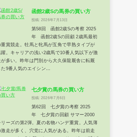
函館2歳Sの馬券の買い方
投稿: 2026年7月13日
第58回 函館2歳Sの考察 2025
年 函館2歳Sの回顧 2歳馬最初
の重賞競走。牡馬と牝馬が互角で早熟タイプが
活躍。キャリアの浅い2歳馬で10番人気以下が激
走が多い。昨年は門別から大久保龍厩舎に転厩
した9番人気のエイシン…
七夕賞の馬券の買い方
投稿: 2026年7月6日
第62回 七夕賞の考察 2025
年 七夕賞の回顧 サマー2000
シリーズの第2弾。夏の名物ハンデ重賞。人気薄
の激走が多く、穴党に人気がある。昨年は前走