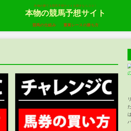
本物の勝てる競馬予想サイトを探すならココ！
本物の競馬予想サイト
競馬の仕組み
重賞レースの勝ち方