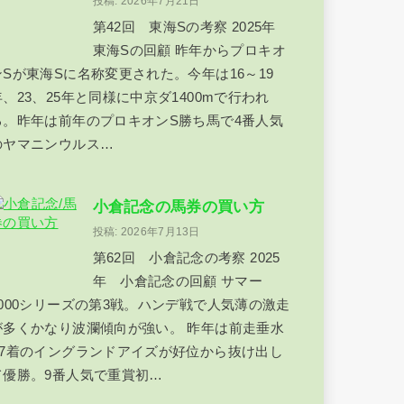
投稿: 2026年7月21日
第42回 東海Sの考察 2025年
東海Sの回顧 昨年からプロキオ
ンSが東海Sに名称変更された。今年は16～19
年、23、25年と同様に中京ダ1400mで行われ
る。昨年は前年のプロキオンS勝ち馬で4番人気
のヤマニンウルス…
小倉記念の馬券の買い方
投稿: 2026年7月13日
第62回 小倉記念の考察 2025
年 小倉記念の回顧 サマー
2000シリーズの第3戦。ハンデ戦で人気薄の激走
が多くかなり波瀾傾向が強い。 昨年は前走垂水
S7着のイングランドアイズが好位から抜け出し
て優勝。9番人気で重賞初…