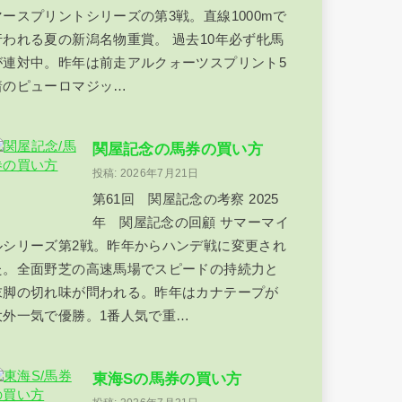
マースプリントシリーズの第3戦。直線1000mで
行われる夏の新潟名物重賞。 過去10年必ず牝馬
が連対中。昨年は前走アルクォーツスプリント5
着のピューロマジッ…
関屋記念の馬券の買い方
投稿: 2026年7月21日
第61回 関屋記念の考察 2025
年 関屋記念の回顧 サマーマイ
ルシリーズ第2戦。昨年からハンデ戦に変更され
た。全面野芝の高速馬場でスピードの持続力と
末脚の切れ味が問われる。昨年はカナテープが
大外一気で優勝。1番人気で重…
東海Sの馬券の買い方