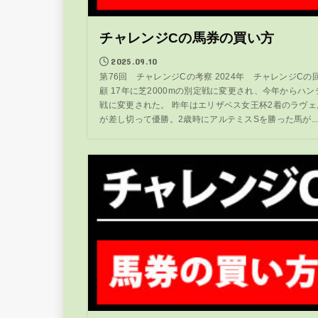
チャレンジCの馬券の買い方
2025.09.10
第76回 チャレンジCの考察 2024年 チャレンジCの
顧 17年に芝2000mの別定戦に変更され、今年からハン
戦に変更された。 昨年はエリザベス女王杯2着のラヴェ
が差し切って優勝。2歳時にアルテミスSを勝った馬が..