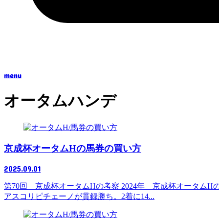
menu
オータムハンデ
京成杯オータムHの馬券の買い方
2025.09.01
第70回 京成杯オータムHの考察 2024年 京成杯オータム
アスコリピチェーノが貫録勝ち。2着に14...