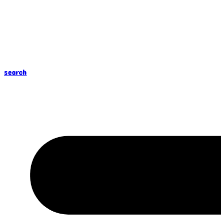
search