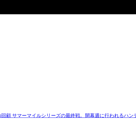
Hの回顧 サマーマイルシリーズの最終戦。開幕週に行われるハン