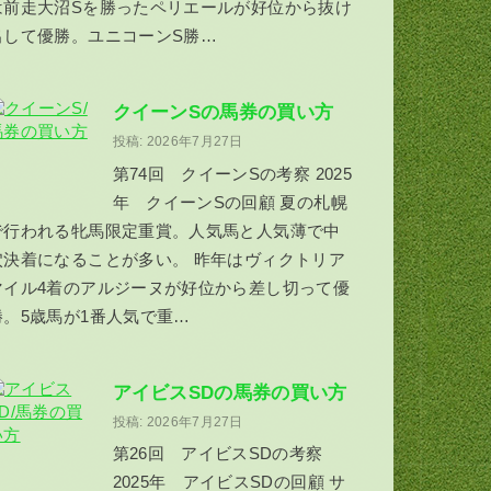
は前走大沼Sを勝ったペリエールが好位から抜け
出して優勝。ユニコーンS勝…
クイーンSの馬券の買い方
投稿: 2026年7月27日
第74回 クイーンSの考察 2025
年 クイーンSの回顧 夏の札幌
で行われる牝馬限定重賞。人気馬と人気薄で中
穴決着になることが多い。 昨年はヴィクトリア
マイル4着のアルジーヌが好位から差し切って優
勝。5歳馬が1番人気で重…
アイビスSDの馬券の買い方
投稿: 2026年7月27日
第26回 アイビスSDの考察
2025年 アイビスSDの回顧 サ