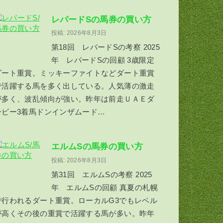
レパードSの馬券の買い方
投稿: 2026年8月3日
第18回 レパードSの考察 2025
年 レパードSの回顧 3歳限定
ダート重賞。ミッキーファイトなどダート重賞
で活躍する馬を多く出している。人気薄の激走
が多く、波乱傾向が強い。昨年は前走ＵＡＥダ
ービー3着馬ドンインザムード…
エルムSの馬券の買い方
投稿: 2026年8月3日
第31回 エルムSの考察 2025
年 エルムSの回顧 真夏の札幌
で行われるダート重賞。ローカルG3でもレベル
が高くその後の重賞で活躍する馬が多い。昨年