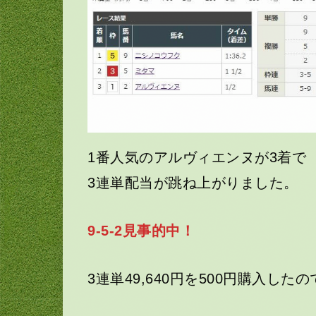
1番人気のアルヴィエンヌが3着で
3連単配当が跳ね上がりました。
9-5-2見事的中！
3連単49,640円を500円購入したの