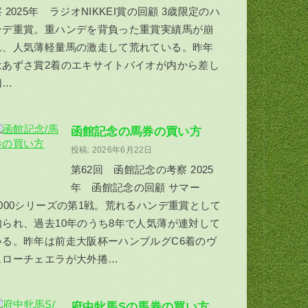
 2025年 ラジオNIKKEI賞の回顧 3歳限定のハ
ンデ重賞。重ハンデを背負った重賞実績馬が崩
れ、人気薄軽量馬の激走して荒れている。昨年
はあずさ賞2着のエキサイトバイオが内から差し
切…
函館記念の馬券の買い方
投稿: 2026年6月22日
第62回 函館記念の考察 2025
年 函館記念の回顧 サマー
2000シリーズの第1戦。荒れるハンデ重賞として
知られ、過去10年のうち8年で人気薄が連対して
いる。昨年は前走大阪杯ーハンブルグC6着のヴ
ェローチェエラが大外捲…
府中牝馬Sの馬券の買い方