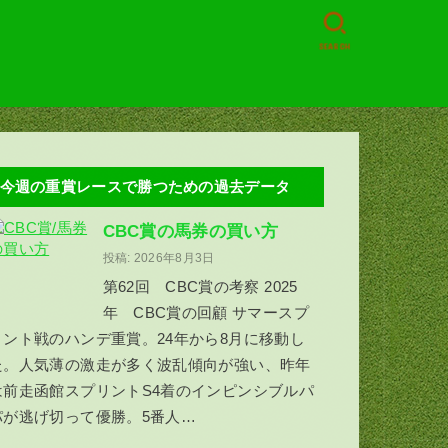
SEARCH
今週の重賞レースで勝つための過去データ
CBC賞の馬券の買い方
投稿: 2026年8月3日
第62回 CBC賞の考察 2025
年 CBC賞の回顧 サマースプ
リント戦のハンデ重賞。24年から8月に移動し
た。人気薄の激走が多く波乱傾向が強い、昨年
は前走函館スプリントS4着のインピンシブルパ
パが逃げ切って優勝。5番人…