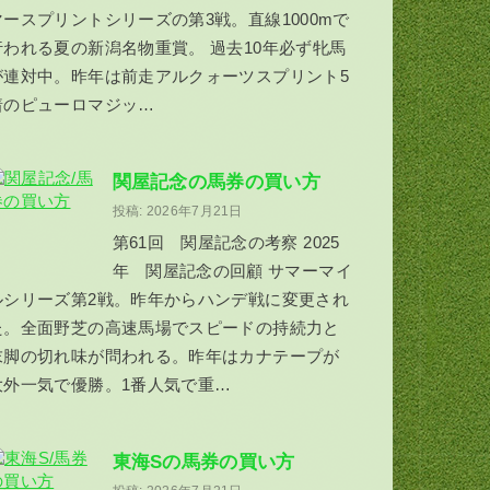
マースプリントシリーズの第3戦。直線1000mで
行われる夏の新潟名物重賞。 過去10年必ず牝馬
が連対中。昨年は前走アルクォーツスプリント5
着のピューロマジッ…
関屋記念の馬券の買い方
投稿: 2026年7月21日
第61回 関屋記念の考察 2025
年 関屋記念の回顧 サマーマイ
ルシリーズ第2戦。昨年からハンデ戦に変更され
た。全面野芝の高速馬場でスピードの持続力と
末脚の切れ味が問われる。昨年はカナテープが
大外一気で優勝。1番人気で重…
東海Sの馬券の買い方