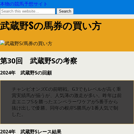
本物の競馬予想サイト
武蔵野Sの馬券の買い方
第30回 武蔵野Sの考察
2024年 武蔵野Sの回顧
チャンピオンズCの前哨戦。G3でもレベルが高く重
賞実績馬が揃うが、人気薄の激走が多い。昨年は前
走エニフSを勝ったエンペラーワケアが5番手から
抜け出しで優勝。同年の根岸S勝馬が1番人気で制
した。
2024年 武蔵野Sレース結果