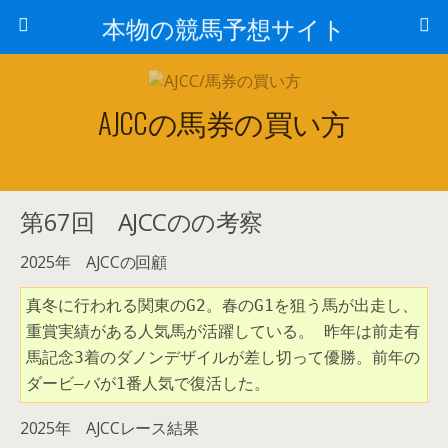
本物の競馬予想サイト
AJCCの馬券の買い方
第67回 AJCCのの考察
2025年 AJCCの回顧
真冬に行われる関東のG2。春のG1を狙う馬が出走し、
重賞実績がある人気馬が活躍している。 昨年は前走有
馬記念3着のダノンデザイルが差し切って優勝。前年の
ダービ―バが1番人気で復活した。
2025年 AJCCレース結果