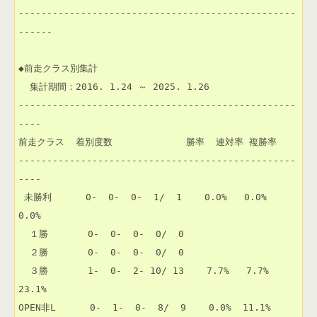
-------------------------------------------------
------

◆前走クラス別集計

  集計期間：2016. 1.24 ～ 2025. 1.26

-------------------------------------------------
----

前走クラス  着別度数             勝率  連対率 複勝率 

-------------------------------------------------
----

 未勝利      0-  0-  0-  1/  1    0.0%   0.0%   
0.0% 

  １勝       0-  0-  0-  0/  0                       

  ２勝       0-  0-  0-  0/  0                       

  ３勝       1-  0-  2- 10/ 13    7.7%   7.7%  
23.1% 

OPEN非L      0-  1-  0-  8/  9    0.0%  11.1%  