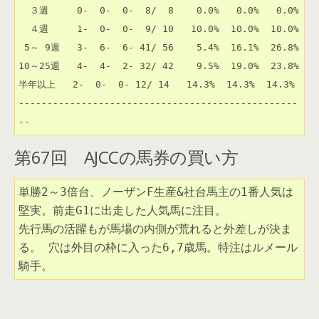
  ３週     0-  0-  0-  8/  8    0.0%   0.0%   0.0% 

  ４週     1-  0-  0-  9/ 10   10.0%  10.0%  10.0% 

 5～ 9週   3-  6-  6- 41/ 56    5.4%  16.1%  26.8% 

10～25週   4-  4-  2- 32/ 42    9.5%  19.0%  23.8% 

半年以上   2-  0-  0- 12/ 14   14.3%  14.3%  14.3% 

-------------------------------------------------
第67回 AJCCの馬券の買い方
単勝2～3倍台、ノーザンF生産&社台馬主の1番人気は
堅実。前走G1に出走した人気馬に注目。 

先行馬の活躍もが馬場の内側が荒れると外差しが決ま
る。 穴は外目の枠に入った6,7歳馬。特注はルメール
騎手。