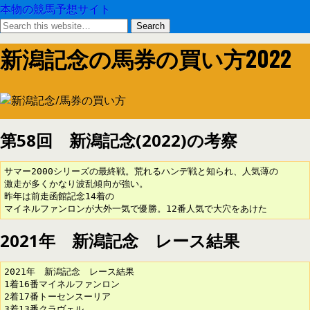
本物の競馬予想サイト
新潟記念の馬券の買い方2022
第58回 新潟記念(2022)の考察
サマー2000シリーズの最終戦。荒れるハンデ戦と知られ、人気薄の

激走が多くかなり波乱傾向が強い。

昨年は前走函館記念14着の

マイネルファンロンが大外一気で優勝。12番人気で大穴をあけた
2021年 新潟記念 レース結果
2021年　新潟記念　レース結果

1着16番マイネルファンロン

2着17番トーセンスーリア

3着13番クラヴェル
